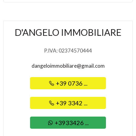
Posto auto/Box
Balcone/Terrazzo
D'ANGELO IMMOBILIARE
Ascensore
P.IVA: 02374570444
Arredato
dangeloimmobiliare@gmail.com
Nuova costruzione
+39 0736 ...
Lusso
+39 3342 ...
+3933426 ...