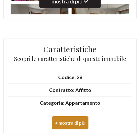
mostra di più
5
5+
Caratteristiche
Bagni
Scopri le caratteristiche di questo immobile
minimi
Codice: 28
Qualsiasi
Contratto: Affitto
1
Categoria: Appartamento
Indirizzo: Via Lombardi
2
CAP: 63073
3