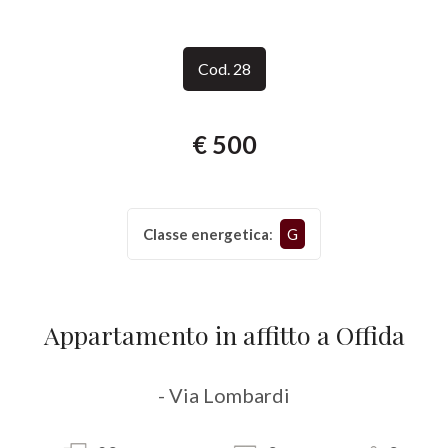
Provincia
Cod. 28
Comune
€ 500
Classe energetica
:
G
Tipologia
-
multiscelta
Appartamento in affitto a Offida
Qualsiasi
- Via Lombardi
Residenziali