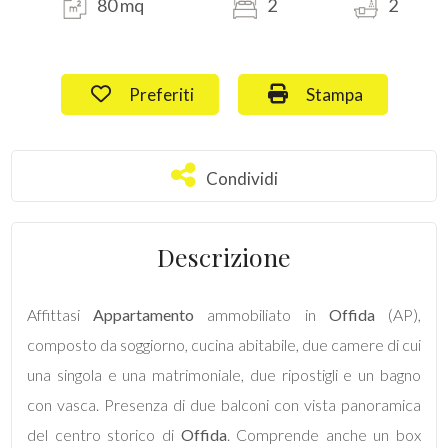
80 mq
2
2
Commerciali
Preferiti: Cod. 28
Stampa: Cod. 28
Preferiti
Stampa
Terreni
Condividi
Condividi
Prezzo
Descrizione
Affittasi
Appartamento
ammobiliato in
Offida
(AP),
composto da soggiorno, cucina abitabile, due camere di cui
Totale
una singola e una matrimoniale, due ripostigli e un bagno
mq
con vasca. Presenza di due balconi con vista panoramica
del centro storico di
Offida
. Comprende anche un box