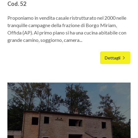
Cod. 52
4
Proponiamo in vendita casale ristrutturato nel 2000 nelle
tranquille campagne della frazione di Borgo Miriam,
5
Offida (AP). Al primo piano si ha una cucina abitabile con
grande camino, soggiorno, camera...
5+
Dettagli
Camere
minime
Qualsiasi
1
2