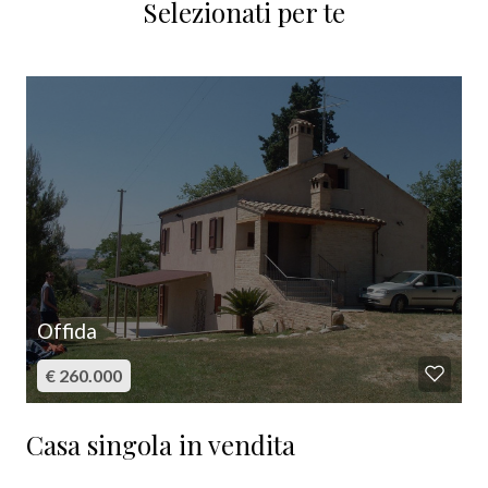
Selezionati per te
5
5+
Bagni
minimi
Qualsiasi
Offida
1
€ 260.000
2
Casa singola in vendita
3