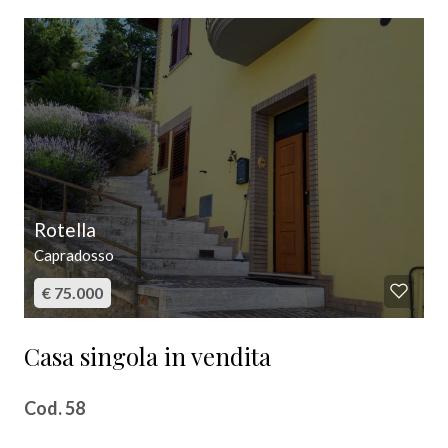
Posto auto/Box
Balcone/Terrazzo
Ascensore
Arredato
Rotella
Nuova costruzione
Capradosso
€ 75.000
Lusso
Casa singola in vendita
Cod. 58