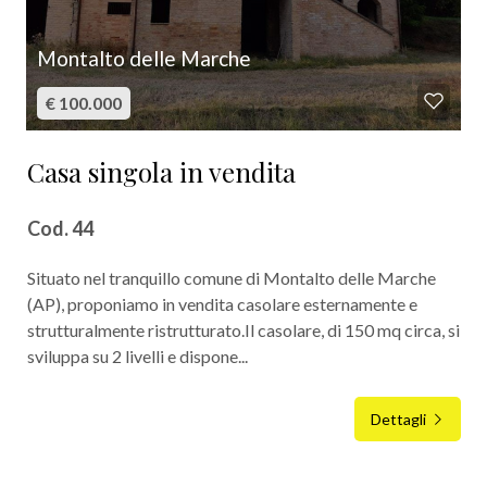
3
Montalto delle Marche
4
€ 100.000
5
Casa singola in vendita
5+
Cod. 44
Situato nel tranquillo comune di Montalto delle Marche
Altre
(AP), proponiamo in vendita casolare esternamente e
opzioni
strutturalmente ristrutturato.Il casolare, di 150 mq circa, si
-
sviluppa su 2 livelli e dispone...
multiscelta
Dettagli
Giardino