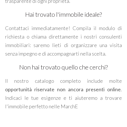
trasparente di ogni proprietà.
Hai trovato l'immobile ideale?
Contattaci immediatamente! Compila il modulo di
richiesta o chiama direttamente i nostri consulenti
Locali
immobiliari: saremo lieti di organizzare una visita
minimi
senza impegno e di accompagnarti nella scelta.
Qualsiasi
Non hai trovato quello che cerchi?
1
Il nostro catalogo completo include molte
opportunità riservate non ancora presenti online
.
2
Indicaci le tue esigenze e ti aiuteremo a trovare
l'immobile perfetto nelle MarchE
3
4