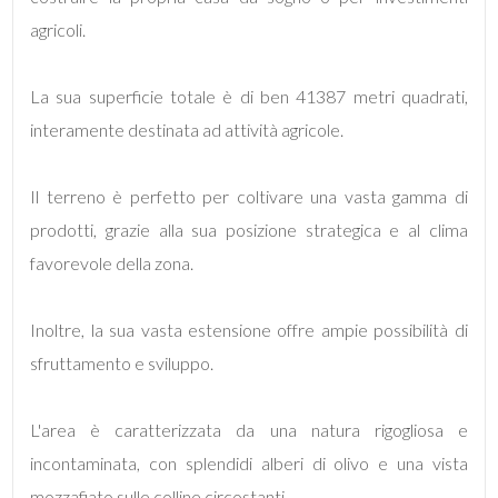
agricoli.
La sua superficie totale è di ben 41387 metri quadrati,
interamente destinata ad attività agricole.
Locali
minimi
Il terreno è perfetto per coltivare una vasta gamma di
prodotti, grazie alla sua posizione strategica e al clima
Qualsiasi
favorevole della zona.
1
Inoltre, la sua vasta estensione offre ampie possibilità di
sfruttamento e sviluppo.
2
3
L'area è caratterizzata da una natura rigogliosa e
incontaminata, con splendidi alberi di olivo e una vista
4
mozzafiato sulle colline circostanti.