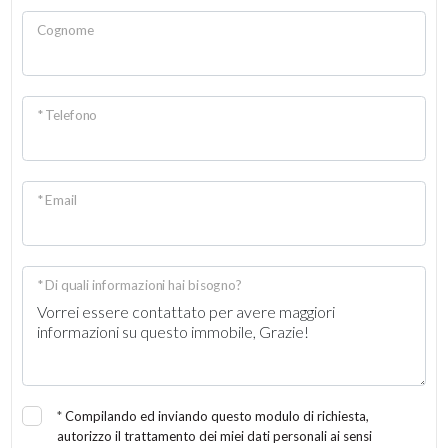
Posto auto/Box
Cognome
Balcone/Terrazzo
* Telefono
Ascensore
Arredato
* Email
Nuova costruzione
* Di quali informazioni hai bisogno?
Lusso
*
Compilando ed inviando questo modulo di richiesta,
autorizzo il trattamento dei miei dati personali ai sensi