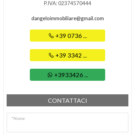
P.IVA: 02374570444
3
dangeloimmobiliare@gmail.com
4
+39 0736 ...
5
+39 3342 ...
5+
+3933426 ...
Altre
opzioni
-
CONTATTACI
multiscelta
* Nome
Giardino