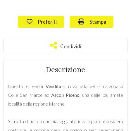
Commerciali
Preferiti: Cod. 106
Stampa: Cod. 106
Preferiti
Stampa
Terreni
Condividi
Condividi
Prezzo
Descrizione
Questo terreno in
Vendita
si trova nella bellissima zona di
Colle San Marco ad
Ascoli Piceno
, una delle più amate
località della regione Marche.
Totale
mq
Si tratta di un terreno pianeggiante, ideale per chi desidera
costruire la propria casa da sogno o per investimenti