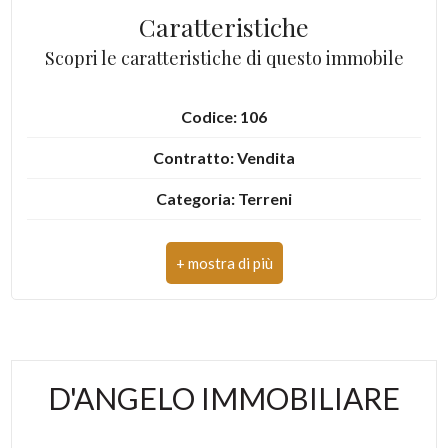
Caratteristiche
4
Scopri le caratteristiche di questo immobile
5
Codice: 106
5+
Contratto: Vendita
Categoria: Terreni
Camere
Comune: Ascoli Piceno
minime
Zona: Colle San Marco
Qualsiasi
Totale mq: 41.387 mq
Mq agricoli: 41.387 mq
1
D'ANGELO IMMOBILIARE
2