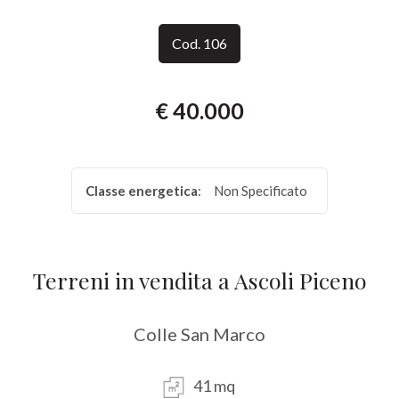
Provincia
Cod. 106
Comune
€ 40.000
Classe energetica
:
Non Specificato
Tipologia
-
Terreni in vendita a Ascoli Piceno
multiscelta
Colle San Marco
Qualsiasi
41 mq
Residenziali