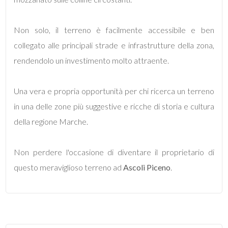
5
Non solo, il terreno è facilmente accessibile e ben
collegato alle principali strade e infrastrutture della zona,
5+
rendendolo un investimento molto attraente.
Bagni
Una vera e propria opportunità per chi ricerca un terreno
minimi
in una delle zone più suggestive e ricche di storia e cultura
della regione Marche.
Qualsiasi
Non perdere l'occasione di diventare il proprietario di
1
questo meraviglioso terreno ad
Ascoli Piceno
.
2
3