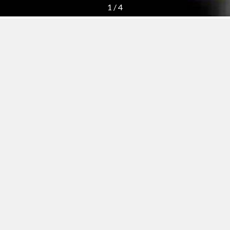
1
/
4