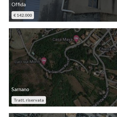
Offida
4
€ 142.000
5
IN VENDITA
5+
Camere
minime
Qualsiasi
Sarnano
1
Tratt. riservata
2
IN VENDITA