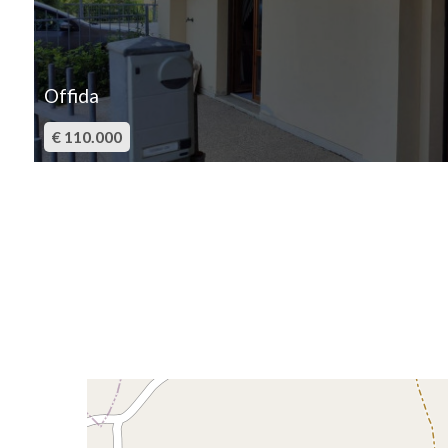
Posto auto/Box
Balcone/Terrazzo
Offida
Ascensore
€ 110.000
Arredato
Nuova costruzione
Lusso