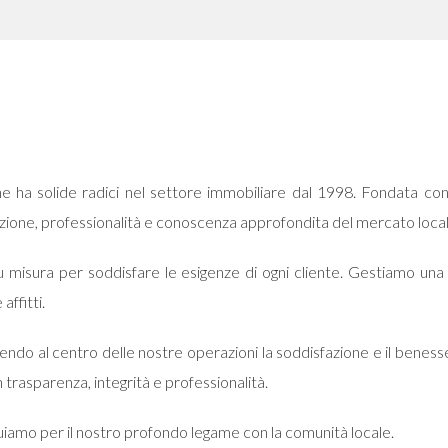
he ha solide radici nel settore immobiliare dal 1998. Fondata co
edizione, professionalità e conoscenza approfondita del mercato local
u misura per soddisfare le esigenze di ogni cliente. Gestiamo una
affitti.
do al centro delle nostre operazioni la soddisfazione e il benessere
rasparenza, integrità e professionalità.
guiamo per il nostro profondo legame con la comunità locale.