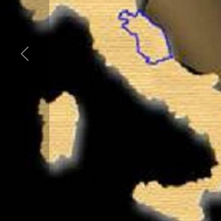
Provincia
Comune
Tipologia
-
multiscelta
Qualsiasi
Residenziali