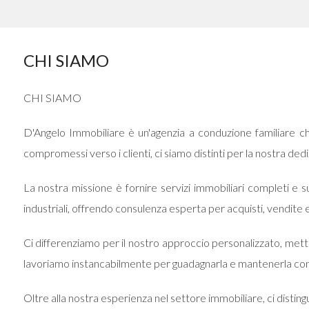
CHI SIAMO
Locali
CHI SIAMO
minimi
D'Angelo Immobiliare è un'agenzia a conduzione familiare c
Qualsiasi
compromessi verso i clienti, ci siamo distinti per la nostra d
La nostra missione è fornire servizi immobiliari completi e s
1
industriali, offrendo consulenza esperta per acquisti, vendite e 
2
Ci differenziamo per il nostro approccio personalizzato, metten
lavoriamo instancabilmente per guadagnarla e mantenerla con t
3
Oltre alla nostra esperienza nel settore immobiliare, ci distin
4