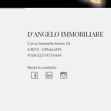
Commerciali
Terreni
D'ANGELO IMMOBILIARE
Corso Serpente Aureo 24
Prezzo
63073 - Offida (AP)
P.IVA 02374570444
Resta in contatto
Totale
mq