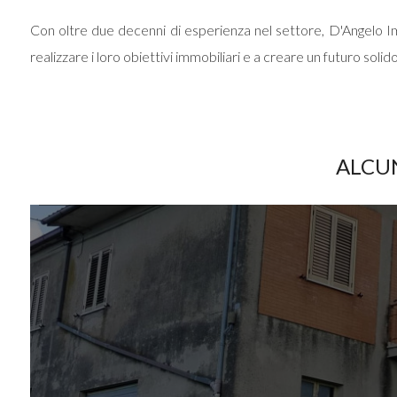
Con oltre due decenni di esperienza nel settore, D'Angelo Immo
5
realizzare i loro obiettivi immobiliari e a creare un futuro soli
5+
Bagni
ALCUN
minimi
IN VENDITA
Qualsiasi
1
2
3