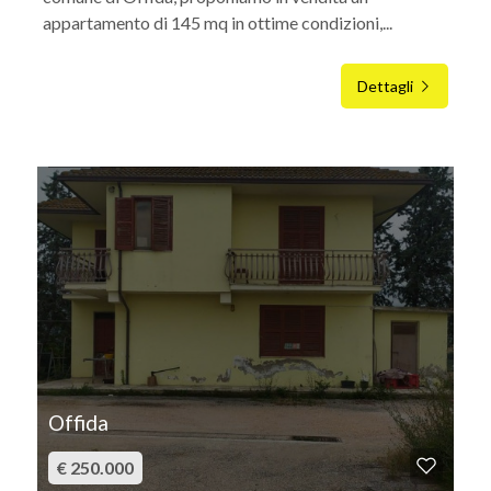
appartamento di 145 mq in ottime condizioni,...
Dettagli
IN VENDITA
Offida
€ 250.000