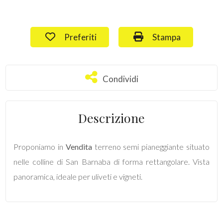
Commerciali
Preferiti: Cod. 17
Stampa: Cod. 17
Preferiti
Stampa
Terreni
Condividi
Condividi
Prezzo
Descrizione
Proponiamo in
Vendita
terreno semi pianeggiante situato
nelle colline di San Barnaba di forma rettangolare. Vista
panoramica, ideale per uliveti e vigneti.
Totale
mq