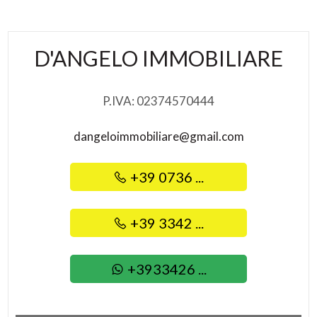
4
D'ANGELO IMMOBILIARE
5
P.IVA: 02374570444
5+
dangeloimmobiliare@gmail.com
Camere
+39 0736 ...
minime
Qualsiasi
+39 3342 ...
1
+3933426 ...
2