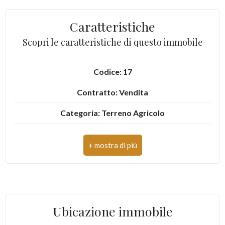
Caratteristiche
Scopri le caratteristiche di questo immobile
Locali
Codice: 17
minimi
Contratto: Vendita
Qualsiasi
Categoria: Terreno Agricolo
Indirizzo: Strada Provinciale 17
1
CAP: 63073
2
Comune: Offida
3
Totale mq: 14.680 mq
Ubicazione immobile
Mq agricoli: 14.680 mq
4