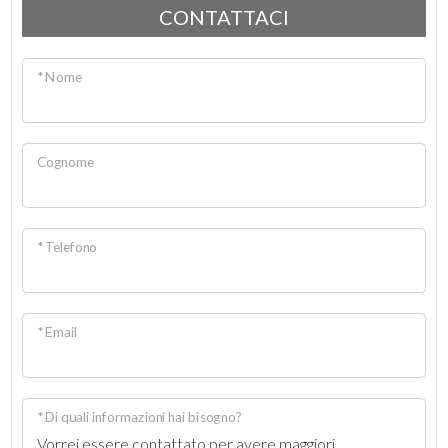
CONTATTACI
3
* Nome
4
5
Cognome
5+
* Telefono
Altre
opzioni
-
* Email
multiscelta
Giardino
* Di quali informazioni hai bisogno?