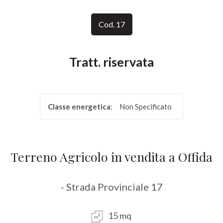
Provincia
Cod. 17
Comune
Tratt. riservata
Classe energetica
:
Non Specificato
Tipologia
-
Terreno Agricolo in vendita a Offida
multiscelta
- Strada Provinciale 17
Qualsiasi
15 mq
Residenziali