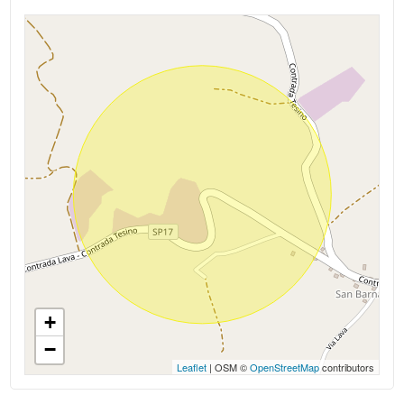
Fronte strada
5
5+
Bagni
minimi
Qualsiasi
1
+
2
−
Leaflet
| OSM ©
OpenStreetMap
contributors
3