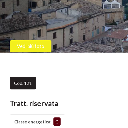
Provincia
Comune
Vedi più foto
Tipologia
Cod. 121
-
multiscelta
Tratt. riservata
Qualsiasi
Classe energetica
:
G
Residenziali