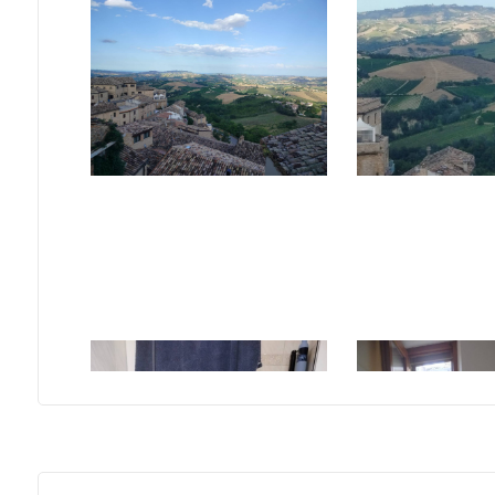
Locali
minimi
Qualsiasi
1
2
3
4