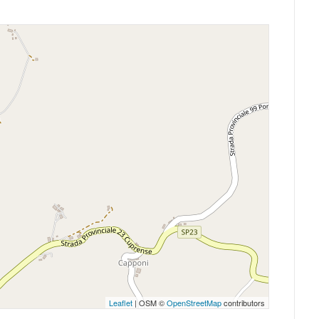
Leaflet
| OSM ©
OpenStreetMap
contributors