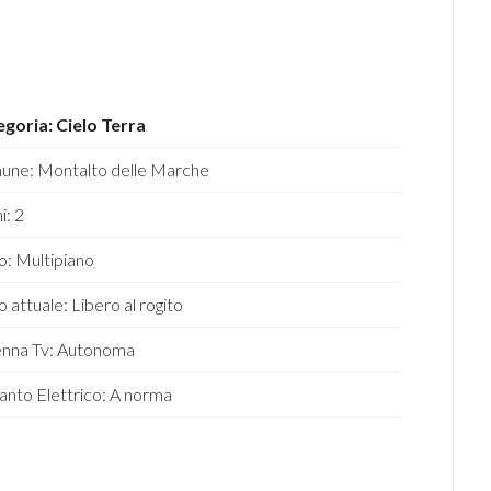
goria: Cielo Terra
ne: Montalto delle Marche
i: 2
o: Multipiano
o attuale: Libero al rogito
nna Tv: Autonoma
anto Elettrico: A norma