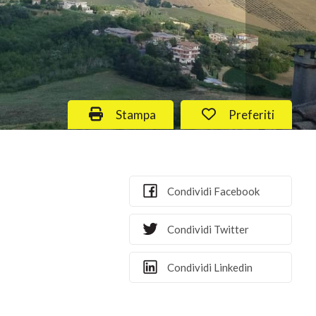
Stampa: Cod. 121
Preferiti: Cod. 1
Stampa
Preferiti
Condividi Facebook
Condividi Twitter
Condividi Linkedin