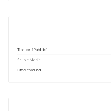
4
5
5+
Trasporti Pubblici
Camere
Scuole Medie
minime
Uffici comunali
Qualsiasi
1
2