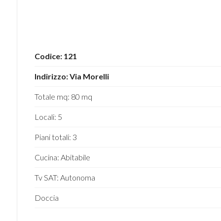
5
5+
Codice: 121
Indirizzo: Via Morelli
Bagni
Totale mq: 80 mq
minimi
Locali: 5
Qualsiasi
Piani totali: 3
1
Cucina: Abitabile
Tv SAT: Autonoma
2
Doccia
3