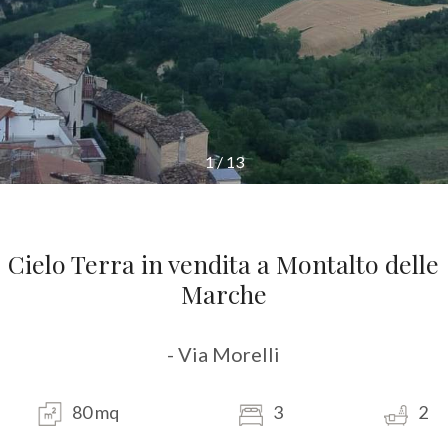
1
/
13
Cielo Terra in vendita a Montalto delle
Marche
- Via Morelli
80 mq
3
2