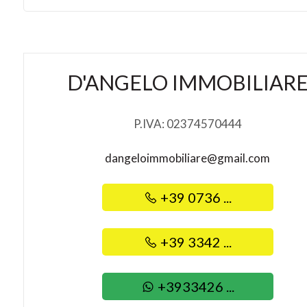
Posto auto/Box
Balcone/Terrazzo
D'ANGELO IMMOBILIAR
Ascensore
P.IVA: 02374570444
Arredato
dangeloimmobiliare@gmail.com
Nuova costruzione
+39 0736 ...
Lusso
+39 3342 ...
+3933426 ...