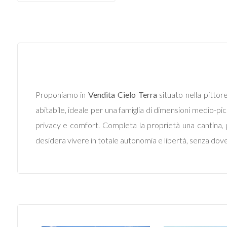
Commerciali
Terreni
Prezzo
Proponiamo in
Vendita
Cielo Terra
situato nella pittor
abitabile, ideale per una famiglia di dimensioni medio-picc
privacy e comfort. Completa la proprietà una cantina, p
desidera vivere in totale autonomia e libertà, senza dov
Totale
mq