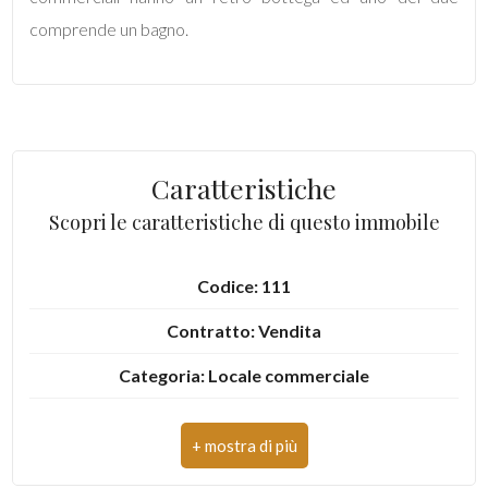
comprende un bagno.
Locali
minimi
Caratteristiche
Scopri le caratteristiche di questo immobile
Qualsiasi
Codice: 111
1
Contratto: Vendita
2
Categoria: Locale commerciale
3
Indirizzo: via borgo gabribaldi
CAP: 63072
4