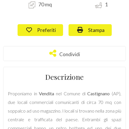
70 mq
1
Commerciali
Preferiti: Cod. 111
Stampa: Cod. 111
Preferiti
Stampa
Terreni
Prezzo
Condividi
Condividi
Descrizione
Proponiamo in
Vendita
nel Comune di
Castignano
(AP),
due locali commerciali comunicanti di circa 70 mq con
Totale
soppalco ad uso magazzino. I locali si trovano nella zona più
mq
centrale e trafficata del paese. Entrambi gli spazi
commerciali hanno un retro bottega ed uno dei due