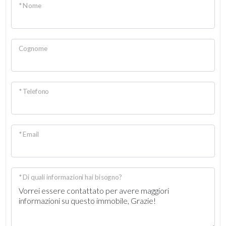
* Nome
3
4
Cognome
5
* Telefono
5+
* Email
Altre
opzioni
-
multiscelta
* Di quali informazioni hai bisogno?
Giardino