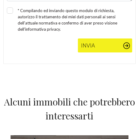
Posto auto/Box
*
Compilando ed inviando questo modulo di richiesta,
autorizzo il trattamento dei miei dati personali ai sensi
Balcone/Terrazzo
dell'attuale normativa e confermo di aver preso visione
dell'informativa privacy.
Ascensore
INVIA
Arredato
Nuova costruzione
Lusso
Alcuni immobili che potrebbero
interessarti
IN VENDITA