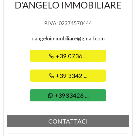
D'ANGELO IMMOBILIARE
Uffici comunali
4
P.IVA: 02374570444
5
dangeloimmobiliare@gmail.com
5+
+39 0736 ...
Camere
+39 3342 ...
minime
Qualsiasi
+3933426 ...
1
CONTATTACI
2