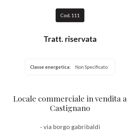
Provincia
Cod. 111
Comune
Tratt. riservata
Classe energetica
:
Non Specificato
Tipologia
-
Locale commerciale in vendita a
multiscelta
Castignano
Qualsiasi
- via borgo gabribaldi
Residenziali