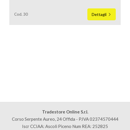
Cod. 30
Dettagli
Locali
minimi
Qualsiasi
1
2
3
Tradestore Online S.r.l.
Corso Serpente Aureo, 24 Offida - P.IVA 02374570444
Iscr CCIAA: Ascoli Piceno Num REA: 252825
4