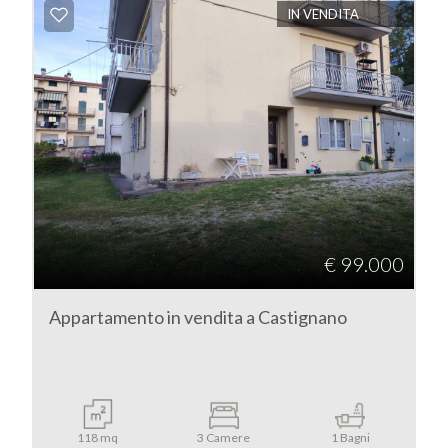
IN VENDITA
Commerciali
Terreni
Prezzo
€ 99.000
Appartamento in vendita a Castignano
Totale
mq
118 mq
3 Camere
1 Bagni