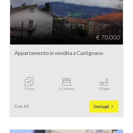
Ascoli Piceno
Castignano
€ 70.000
Appartamento in vendita a Castignano
Tipologia
-
75 mq
2 Camere
1 Bagni
multiscelta
Cod. 63
Dettagli
Qualsiasi
Residenziali