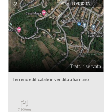
IN VENDITA
Commerciali
Terreni
Prezzo
Tratt. riservata
Terreno edificabile in vendita a Sarnano
Totale
mq
7.800 mq