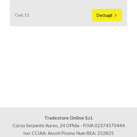
Cod. 11
Dettagli
Locali
minimi
Qualsiasi
1
2
3
Tradestore Online S.r.l.
Corso Serpente Aureo, 24 Offida - P.IVA 02374570444
Iscr CCIAA: Ascoli Piceno Num REA: 252825
4