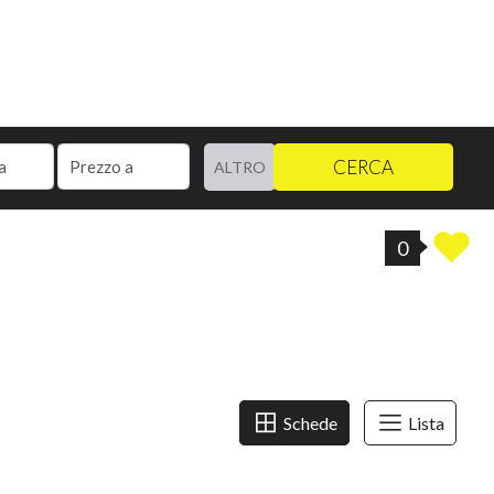
CERCA
ALTRO
0
Schede
Lista