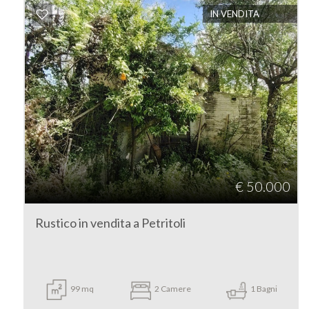
IN VENDITA
Fermo
Petritoli
€ 50.000
Tipologia
-
Rustico in vendita a Petritoli
multiscelta
Qualsiasi
99 mq
2 Camere
1 Bagni
Residenziali