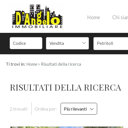
Codice
Home
Chi si
HOME
CHI
Contratto
Vendita
Petritoli
SIAMO
Qualsiasi
IMMOBILI
›
Ti trovi in:
Home
Risultati della ricerca
Vendita
SERVIZI
RISULTATI DELLA RICERCA
Affitto
CONTATTI
2 trovati!
Ordina per:
Più rilevanti
Scegli
dove
cercare